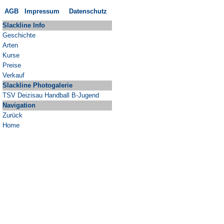
AGB
Impressum
Datenschutz
Slackline Info
Geschichte
Arten
Kurse
Preise
Verkauf
Slackline Photogalerie
TSV Deizisau Handball B-Jugend
Navigation
Zurück
Home